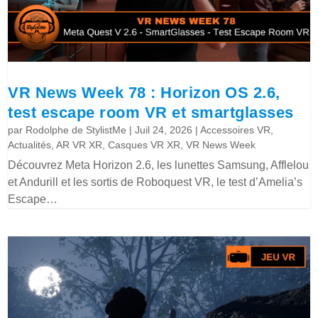
VR News Week 78 : Horizon OS 2.6,
test escape room VR et smartglasses
par
Rodolphe de StylistMe
|
Juil 24, 2026
|
Accessoires VR
,
Actualités
,
AR VR XR
,
Casques VR XR
,
VR News Week
Découvrez Meta Horizon 2.6, les lunettes Samsung, Afflelou
et Andurill et les sortis de Roboquest VR, le test d’Amelia’s
Escape…