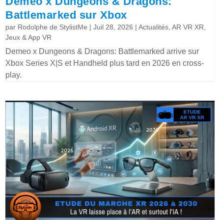
Demeo x Dungeons & Dragons:
Battlemarked sur Xbox
par
Rodolphe de StylistMe
|
Juil 28, 2026
|
Actualités
,
AR VR XR
,
Jeux & App VR
Demeo x Dungeons & Dragons: Battlemarked arrive sur
Xbox Series X|S et Handheld plus tard en 2026 en cross-
play.