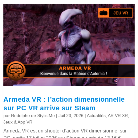
Armeda VR : l’action dimensionnelle
sur PC VR arrive sur Steam
par
Rodolphe de StylistMe
|
Juil 23, 2026
|
Actualités
,
AR VR XR
,
Jeux & App VR
Armeda VR est un shooter d’action VR dimensionnel sur