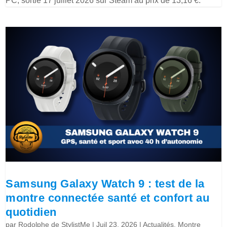
PC, sortie 17 juillet 2026 sur Steam au prix de 13,16 €.
Samsung Galaxy Watch 9 : test de la
montre connectée santé et confort au
quotidien
par
Rodolphe de StylistMe
|
Juil 23, 2026
|
Actualités
,
Montre