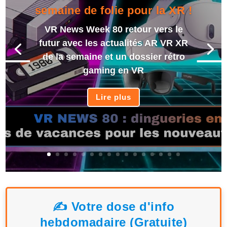
semaine de folie pour la XR !
VR News Week 80 retour vers le
futur avec les actualités AR VR XR
de la semaine et un dossier rétro
gaming en VR
Lire plus
✍️ Votre dose d'info
hebdomadaire (Gratuite)