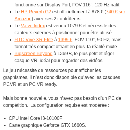
fonctionne sur Display Port, FOV 116°, 120 Hz natif.
Le
HP Reverb G2
est officiellement à 878 € (
740 € sur
Amazon
) avec ses 2 contrôleurs
Le
Valve Index
est vendu 1079 € et nécessite des
capteurs externes à positionner pour être utilisé.
HTC Vive XR Elite
à
1399 €
, FOV 110°, 90 Hz, mais
format très compact offrant en plus la réalité mixte
Bigscreen Beyond
à 1369 €, le plus petit et léger
casque VR, idéal pour regarder des vidéos.
Le jeu nécessite de ressources pour afficher les
graphismes, il n’est donc disponible qu’avec les casques
PCVR et un PC VR ready.
Mais bonne nouvelle, vous n’avez pas besoin d’un PC de
compétition. La configuration requise est modérée :
CPU Intel Core i3-10100F
Carte graphique Geforce GTX 1660S.