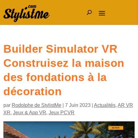
Builder Simulator VR
Construisez la maison
des fondations à la
décoration
par
Rodolphe de StylistMe
|
7 Juin 2023
|
Actualités
,
AR VR
XR
,
Jeux & App VR
,
Jeux PCVR