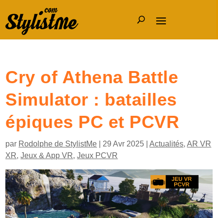
Cry of Athena Battle
Simulator : batailles
épiques PC et PCVR
par
Rodolphe de StylistMe
|
29 Avr 2025
|
Actualités
,
AR VR
XR
,
Jeux & App VR
,
Jeux PCVR