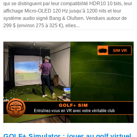
qui se distinguent par leur compatibilité HDR10 10 bits, leur
affichage Micro-OLED 120 Hz jusqu’à 1200 nits et leur
système audio signé Bang & Olufsen. Vendues autour de
299 $ (environ 275 à 325 €), elles...
GOLF+ Simulator : jouer au golf virtuel