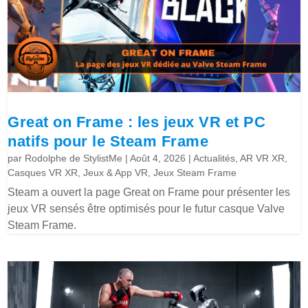
Great on Frame : les jeux VR et PC
natifs pour le Steam Frame
par
Rodolphe de StylistMe
|
Août 4, 2026
|
Actualités
,
AR VR XR
,
Casques VR XR
,
Jeux & App VR
,
Jeux Steam Frame
Steam a ouvert la page Great on Frame pour présenter les
jeux VR sensés être optimisés pour le futur casque Valve
Steam Frame.