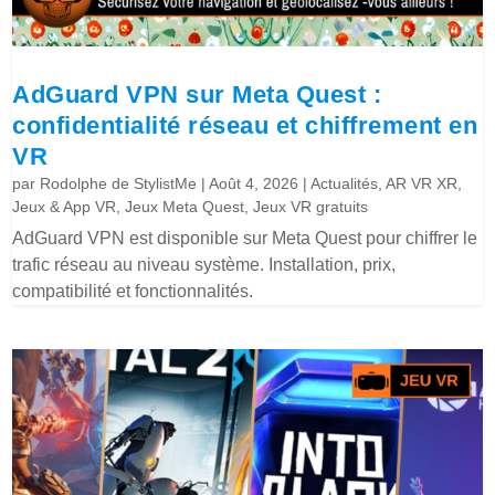
AdGuard VPN sur Meta Quest :
confidentialité réseau et chiffrement en
VR
par
Rodolphe de StylistMe
|
Août 4, 2026
|
Actualités
,
AR VR XR
,
Jeux & App VR
,
Jeux Meta Quest
,
Jeux VR gratuits
AdGuard VPN est disponible sur Meta Quest pour chiffrer le
trafic réseau au niveau système. Installation, prix,
compatibilité et fonctionnalités.