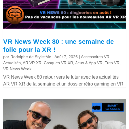
VR News Week 80 : une semaine de
folie pour la XR !
par
Rodolphe de StylistMe
|
Août 7, 2026
|
Accessoires VR
,
Actualités
,
AR VR XR
,
Casques VR XR
,
Jeux & App VR
,
Tuto VR
,
VR News Week
VR News Week 80 retour vers le futur avec les actualités
AR VR XR de la semaine et un dossier rétro gaming en VR