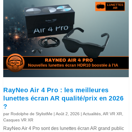
RayNeo Air 4 Pro : les meilleures
lunettes écran AR qualité/prix en 2026
?
par
Rodolphe de StylistMe
|
Août 2, 2026
|
Actualités
,
AR VR XR
,
Casques VR XR
RayNeo Air 4 Pro sont des lunettes écran AR grand public