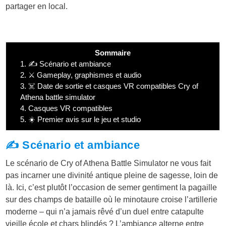
partager en local.
Sommaire
1.
✍️ Scénario et ambiance
2.
⚔️ Gameplay, graphismes et audio
3.
☠️ Date de sortie et casques VR compatibles Cry of
Athena battle simulator
4.
Casques VR compatibles
5.
☀️ Premier avis sur le jeu et studio
✍️ Scénario et ambiance
Le scénario de Cry of Athena Battle Simulator ne vous fait
pas incarner une divinité antique pleine de sagesse, loin de
là. Ici, c’est plutôt l’occasion de semer gentiment la pagaille
sur des champs de bataille où le minotaure croise l’artillerie
moderne – qui n’a jamais rêvé d’un duel entre catapulte
vieille école et chars blindés ? L’ambiance alterne entre