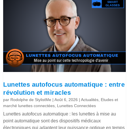
Lunettes autofocus automatique : entre
révolution et miracles
par
Rodolphe de StylistMe
|
Août 6, 2026
|
Actualités
,
Etudes et
marché lunettes connectées
,
Lunettes Connectées
Lunettes autofocus automatique : les lunettes à mise au
point automatique sont des dispositifs médicaux
électroniques qui adaptent leur puissance optique en temps