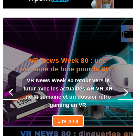
VR News Week 80 : une
semaine de folie pour la XR !
VR News Week 80 retour vers le
futur avec les actualités AR VR XR
de la semaine et un dossier rétro
gaming en VR
Lire plus