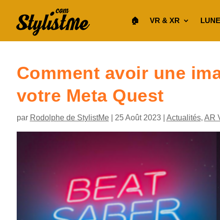
🏠︎
VR & XR
LUNE
Comment avoir une ima
votre Meta Quest
par
Rodolphe de StylistMe
|
25 Août 2023
|
Actualités
,
AR 