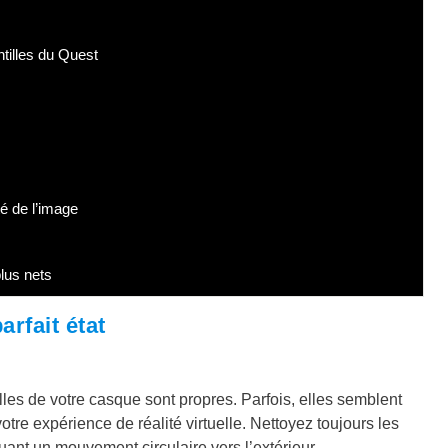
ntilles du Quest
é de l’image
lus nets
arfait état
lles de votre casque sont propres. Parfois, elles semblent
tre expérience de réalité virtuelle. Nettoyez toujours les
tuant un mouvement circulaire vers l’extérieur.