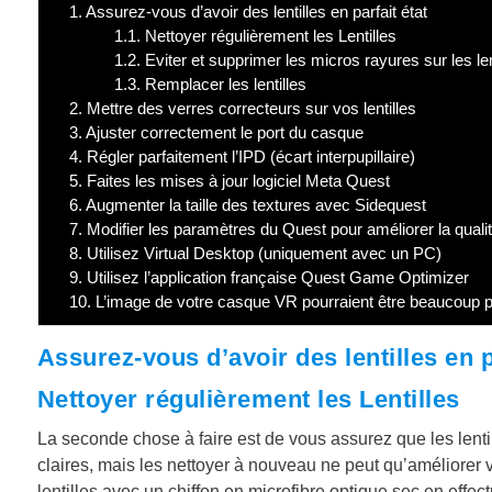
1.
Assurez-vous d’avoir des lentilles en parfait état
1.1.
Nettoyer régulièrement les Lentilles
1.2.
Eviter et supprimer les micros rayures sur les le
1.3.
Remplacer les lentilles
2.
Mettre des verres correcteurs sur vos lentilles
3.
Ajuster correctement le port du casque
4.
Régler parfaitement l’IPD (écart interpupillaire)
5.
Faites les mises à jour logiciel Meta Quest
6.
Augmenter la taille des textures avec Sidequest
7.
Modifier les paramètres du Quest pour améliorer la qualit
8.
Utilisez Virtual Desktop (uniquement avec un PC)
9.
Utilisez l’application française Quest Game Optimizer
10.
L’image de votre casque VR pourraient être beaucoup p
Assurez-vous d’avoir des lentilles en p
Nettoyer régulièrement les Lentilles
La seconde chose à faire est de vous assurez que les lenti
claires, mais les nettoyer à nouveau ne peut qu’améliorer vo
lentilles avec un chiffon en microfibre optique sec en effec