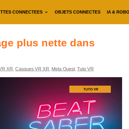
TTES CONNECTEES
OBJETS CONNECTES
IA & ROB
ge plus nette dans
VR XR
,
Casques VR XR
,
Meta Quest
,
Tuto VR