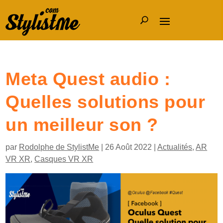
Meta Quest audio :
Quelles solutions pour
un meilleur son ?
par
Rodolphe de StylistMe
|
26 Août 2022
|
Actualités
,
AR
VR XR
,
Casques VR XR