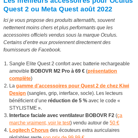
Les meilleurs accessoires pour Oculus
Quest 2 ou Meta Quest août 2022
Ici je vous propose des produits alternatifs, souvent
nettement moins chers et plus performants que les
accessoires officiels vendus sous la marque Oculus.
Certains d’entre eux proviennent directement des
fournisseurs de Facebook.
Sangle Elite Quest 2 confort avec batterie rechargeable
amovible
BOBOVR M2 Pro à 6
9 €
(
présentation
complète
)
La
gamme d’accessoires pour Quest 2 de chez Kiwi
Design
(sangles, grip, interface, socle). Les lecteurs
bénéficient d’une
réduction de 5 %
avec le code «
STYLISTME ».
Interface faciale avec ventilateur BOBOVR F2
(
ça
marche vraiment, voir le test
) vendu autour de
50 €
Logitech Chorus
des écouteurs extra auriculaires
réglables reste
son prix de 99,99 €
.