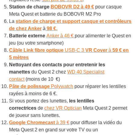
Station de charge
BOBOVR D2 à 49 €
pour casque
Meta Quest et batterie du BOBOVR M2 Pro
La
station de charge et support casque et contrôleurs
de chez Anker
à
98 €.
Batterie externe
Anker à 46 €
pour alimenter le Quest en
jeu (ou votre smartphone)
Câble Link
fibre optique
USB-C 3
VR Cover
à
59 € en
5 mètres
Nettoyant des contacts pour entretenir les
manettes
du Quest 2 chez
WD 40 Specialist
contact
(moins de 10 €)
Pâte de polissage
Polywatch
pour réparer les lentilles
rayées à moins de 6 €.
Si vous portez des lunettes,
les lentilles
correctrices
de
chez VR Optician
Meta Quest 2 permet
de joueur sans lunettes.
Google Chromecast
à 39 €
pour diffuser la vidéo du
Meta Quest 2 en grand sur votre TV ou un