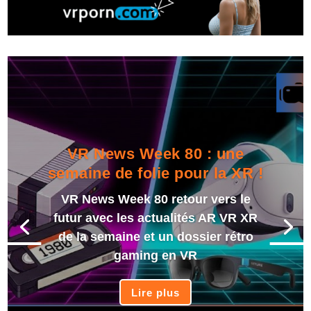
VR News Week 80 : une
semaine de folie pour la XR !
VR News Week 80 retour vers le
futur avec les actualités AR VR XR
de la semaine et un dossier rétro
gaming en VR
Lire plus