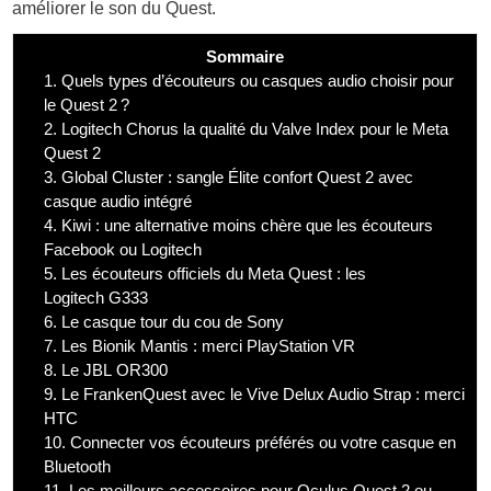
améliorer le son du Quest.
Sommaire
1.
Quels types d’écouteurs ou casques audio choisir pour
le Quest 2 ?
2.
Logitech Chorus la qualité du Valve Index pour le Meta
Quest 2
3.
Global Cluster : sangle Élite confort Quest 2 avec
casque audio intégré
4.
Kiwi : une alternative moins chère que les écouteurs
Facebook ou Logitech
5.
Les écouteurs officiels du Meta Quest : les
Logitech G333
6.
Le casque tour du cou de Sony
7.
Les Bionik Mantis : merci PlayStation VR
8.
Le JBL OR300
9.
Le FrankenQuest avec le Vive Delux Audio Strap : merci
HTC
10.
Connecter vos écouteurs préférés ou votre casque en
Bluetooth
11.
Les meilleurs accessoires pour Oculus Quest 2 ou