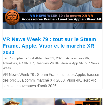
VR News Week 79 : tout sur le Steam
Frame, Apple, Visor et le marché XR
2030
par
Rodolphe de StylistMe
|
Juil 31, 2026
|
Accessoires VR
,
Actualités
,
AR VR XR
,
Casques VR XR
,
Jeux & App VR
,
VR News
Week
VR News Week 79 : Steam Frame, lunettes Apple, hausse
des prix Qualcomm, marché XR 2030, Visor 4K, jeux VR
sortis et nouveautés d’août 2026.