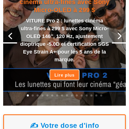
cinéma ultra-fines avec Sony
Micro-OLED à 299 $
VITURE Pro 2 : lunettes cinéma
ultra-fines à 299 $ avec Sony Micro-
OLED 146″, 120 Hz, ajustement
dioptrique -5.0D et certification SGS
Eye Strain A+ pour les 5 ans de la
marque.
Lire plus
✍️ Votre dose d'info