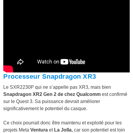
Processeur
Snapdragon XR3
Le SXR2230P qui ne s’appelle pas XR3, mais bien
Snapdragon XR2 Gen 2 de chez Qualcomm
est confirmé
sur le Quest 3. Sa puissance devrait améliorer
significativement le potentiel du casque.
Ce choix pourrait donc être maintenu et exploité pour les
projets Meta
Ventura
et
La Jolla,
car son potentiel est loin