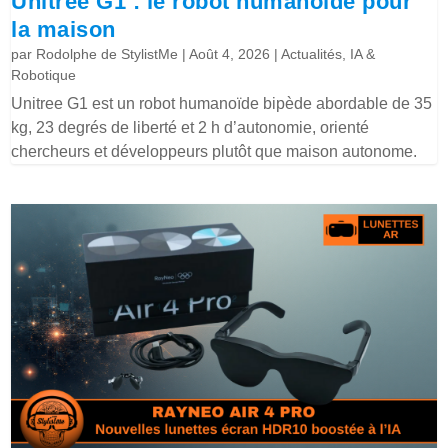
Unitree G1 : le robot humanoïde pour
la maison
par
Rodolphe de StylistMe
|
Août 4, 2026
|
Actualités
,
IA &
Robotique
Unitree G1 est un robot humanoïde bipède abordable de 35
kg, 23 degrés de liberté et 2 h d’autonomie, orienté
chercheurs et développeurs plutôt que maison autonome.