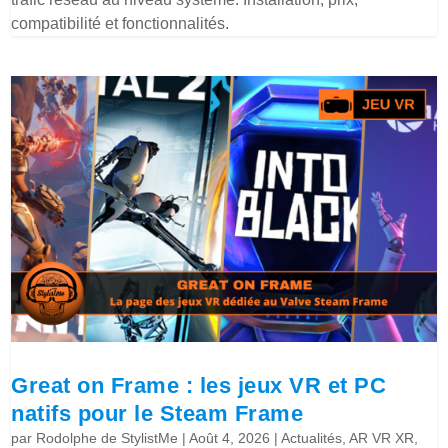
compatibilité et fonctionnalités.
Great on Frame : les jeux VR et PC
natifs pour le Steam Frame
par
Rodolphe de StylistMe
|
Août 4, 2026
|
Actualités
,
AR VR XR
,