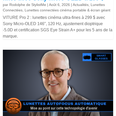
par
Rodolphe de StylistMe
|
Août 6, 2026
|
Actualités
,
Lunettes
Connectées
,
Lunettes connectées cinéma portable & écran géant
VITURE Pro 2 : lunettes cinéma ultra-fines à 299 $ avec
Sony Micro-OLED 146″, 120 Hz, ajustement dioptrique
-5.0D et certification SGS Eye Strain A+ pour les 5 ans de la
marque.