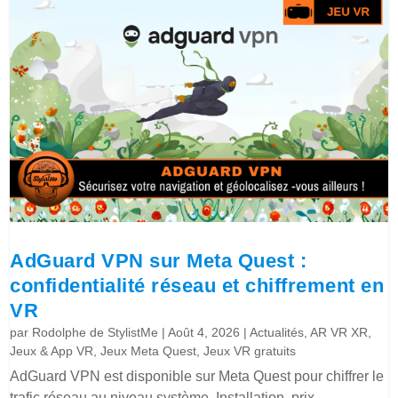
AdGuard VPN sur Meta Quest :
confidentialité réseau et chiffrement en
VR
par
Rodolphe de StylistMe
|
Août 4, 2026
|
Actualités
,
AR VR XR
,
Jeux & App VR
,
Jeux Meta Quest
,
Jeux VR gratuits
AdGuard VPN est disponible sur Meta Quest pour chiffrer le
trafic réseau au niveau système. Installation, prix,