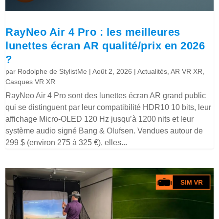
RayNeo Air 4 Pro : les meilleures
lunettes écran AR qualité/prix en 2026
?
par
Rodolphe de StylistMe
|
Août 2, 2026
|
Actualités
,
AR VR XR
,
Casques VR XR
RayNeo Air 4 Pro sont des lunettes écran AR grand public
qui se distinguent par leur compatibilité HDR10 10 bits, leur
affichage Micro-OLED 120 Hz jusqu’à 1200 nits et leur
système audio signé Bang & Olufsen. Vendues autour de
299 $ (environ 275 à 325 €), elles...