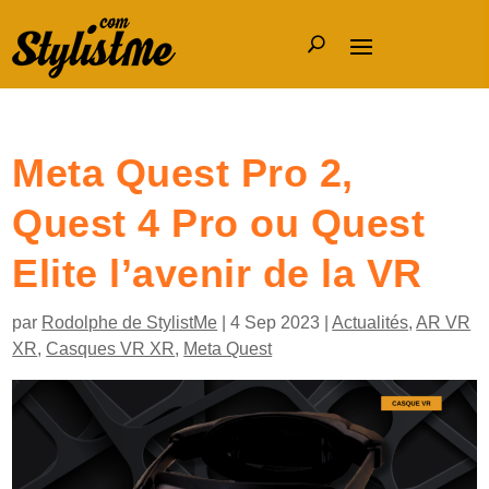
Meta Quest Pro 2,
Quest 4 Pro ou Quest
Elite l’avenir de la VR
par
Rodolphe de StylistMe
|
4 Sep 2023
|
Actualités
,
AR VR
XR
,
Casques VR XR
,
Meta Quest