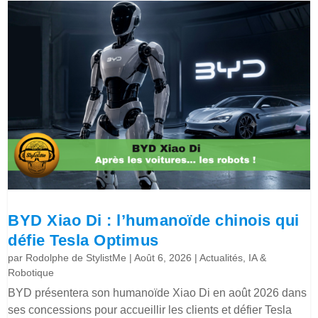
BYD Xiao Di : l’humanoïde chinois qui
défie Tesla Optimus
par
Rodolphe de StylistMe
|
Août 6, 2026
|
Actualités
,
IA &
Robotique
BYD présentera son humanoïde Xiao Di en août 2026 dans
ses concessions pour accueillir les clients et défier Tesla