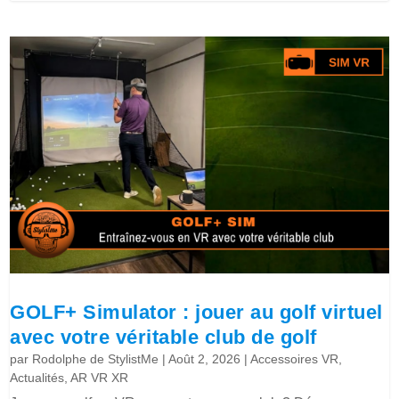
GOLF+ Simulator : jouer au golf virtuel
avec votre véritable club de golf
par
Rodolphe de StylistMe
|
Août 2, 2026
|
Accessoires VR
,
Actualités
,
AR VR XR