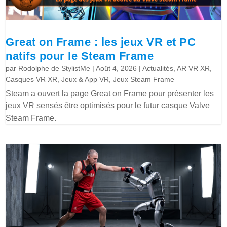
Great on Frame : les jeux VR et PC
natifs pour le Steam Frame
par
Rodolphe de StylistMe
|
Août 4, 2026
|
Actualités
,
AR VR XR
,
Casques VR XR
,
Jeux & App VR
,
Jeux Steam Frame
Steam a ouvert la page Great on Frame pour présenter les
jeux VR sensés être optimisés pour le futur casque Valve
Steam Frame.