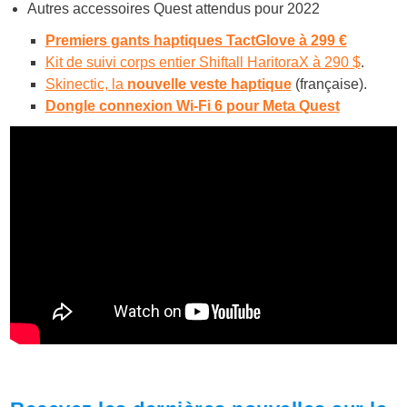
Autres accessoires Quest attendus pour 2022
Premiers gants haptiques TactGlove à 299 €
Kit de suivi corps entier Shiftall HaritoraX à 290 $
.
Skinectic, la
nouvelle veste haptique
(française).
Dongle connexion Wi-Fi 6 pour Meta Quest