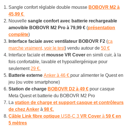
Sangle confort réglable double mousse
BOBOVR M2 à
45,99 €
Nouvelle
sangle confort avec batterie rechargeable
amovible BOBOVR M2 Pro à
79,99 €
(
présentation
complète
)
Interface faciale avec ventilateur BOBOVR F2
(
ça
marche vraiment, voir le test
) vendu autour de
50 €
Interface faciale et
mousse VR Cover
en simili cuir, à la
fois confortable, lavable et hypoallergénique pour
seulement
29 €.
Batterie externe
Anker à 46 €
pour alimenter le Quest en
jeu (ou votre smartphone)
Station de charge
BOBOVR D2 à 49 €
pour casque
Meta Quest et batterie du BOBOVR M2 Pro
La
station de charge et support casque et contrôleurs
de chez Anker
à
98 €.
Câble Link
fibre optique
USB-C 3
VR Cover
à
59 € en
5 mètres