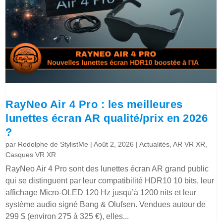
RayNeo Air 4 Pro : les meilleures
lunettes écran AR qualité/prix en 2026
?
par
Rodolphe de StylistMe
|
Août 2, 2026
|
Actualités
,
AR VR XR
,
Casques VR XR
RayNeo Air 4 Pro sont des lunettes écran AR grand public
qui se distinguent par leur compatibilité HDR10 10 bits, leur
affichage Micro-OLED 120 Hz jusqu’à 1200 nits et leur
système audio signé Bang & Olufsen. Vendues autour de
299 $ (environ 275 à 325 €), elles...