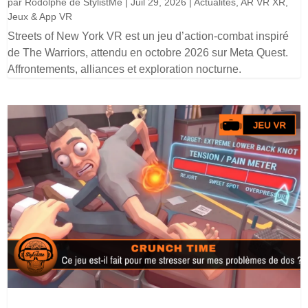
par
Rodolphe de StylistMe
|
Juil 29, 2026
|
Actualités
,
AR VR XR
,
Jeux & App VR
Streets of New York VR est un jeu d’action-combat inspiré
de The Warriors, attendu en octobre 2026 sur Meta Quest.
Affrontements, alliances et exploration nocturne.