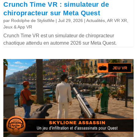
Crunch Time VR : simulateur de
chiropracteur sur Meta Quest
par
Rodolphe de StylistMe
|
Juil 29, 2026
|
Actualités
,
AR VR XR
,
Jeux & App VR
Crunch Time VR est un simulateur de chiropracteur
chaotique attendu en automne 2026 sur Meta Quest.