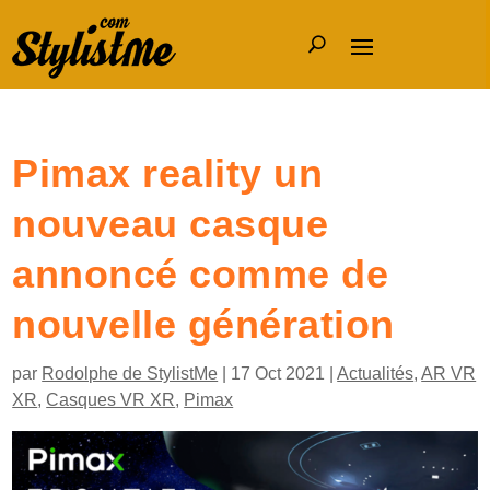
Pimax reality un
nouveau casque
annoncé comme de
nouvelle génération
par
Rodolphe de StylistMe
|
17 Oct 2021
|
Actualités
,
AR VR
XR
,
Casques VR XR
,
Pimax