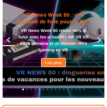
VR News Week 80 : une
semaine de folie pour la XR !
VR News Week 80 retour vers le
futur avec les actualités AR VR XR
de la semaine et un dossier rétro
gaming en VR
Lire plus