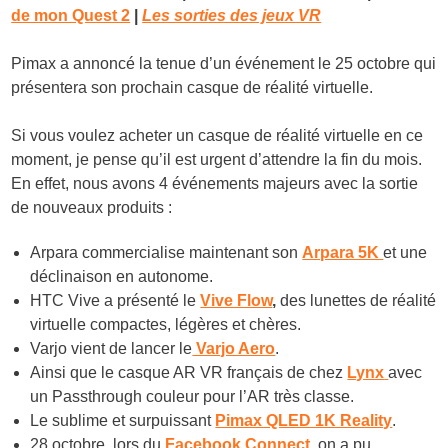
de mon Quest 2
|
Les sorties des jeux VR
Pimax a annoncé la tenue d’un événement le 25 octobre qui
présentera son prochain casque de réalité virtuelle.
Si vous voulez acheter un casque de réalité virtuelle en ce
moment, je pense qu’il est urgent d’attendre la fin du mois.
En effet, nous avons 4 événements majeurs avec la sortie
de nouveaux produits :
Arpara commercialise maintenant son
Arpara 5K
et une
déclinaison en autonome.
HTC Vive a présenté le
Vive Flow
,
des lunettes de réalité
virtuelle compactes, légères et chères.
Varjo vient de lancer le
Varjo Aero
.
Ainsi que le casque AR VR français de chez
Lynx
avec
un Passthrough couleur pour l’AR très classe.
Le sublime et surpuissant
Pimax QLED 1K Reality
.
28 octobre, lors du
Facebook Connect
, on a pu