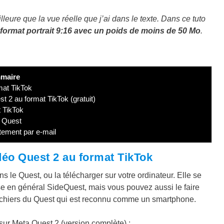
lleure que la vue réelle que j’ai dans le texte. Dans ce tuto
format portrait 9:16 avec un poids de moins de 50 Mo
.
maire
mat TikTok
t 2 au format TikTok (gratuit)
 TikTok
a Quest
tement par e-mail
déo Quest 2 au format TikTok
 le Quest, ou la télécharger sur votre ordinateur. Elle se
ise en général SideQuest, mais vous pouvez aussi le faire
fichiers du Quest qui est reconnu comme un smartphone.
ur Meta Quest 2 (version complète) :