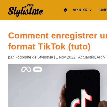
🏠︎
VR & XR
LUNE
Comment enregistrer u
format TikTok (tuto)
par
Rodolphe de StylistMe
|
1 Nov 2022
|
Actualités
,
AR V