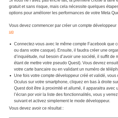
Si vous ne l’avez pas encre fait, la première chose à fair
gratuit et sans risque, mais cela nécessite quelques étap
options pour améliorer les performances de votre Meta Qu
Vous devez commencer par créer un compte développeur su
up
Connectez-vous avec le même compte Facebook que cel
ou dans votre casque). Ensuite, il faudra créer une organ
d’inquiétude, nul besoin d’avoir une société, il suffit de
étant de mettre votre pseudo Quest). Vous devrez ensuite
votre carte bancaire ou en validant un numéro de télép
Une fois votre compte développeur créé et validé, vous 
Oculus sur votre smartphone, cliquez en bas à droite sur
Quest doit être à proximité et allumé, il apparaitra avec 
l’écran por voir la liste des fonctionnalités, vous y ver
suivant et activez simplement le mode développeur.
Vous devez avoir ce résultat :