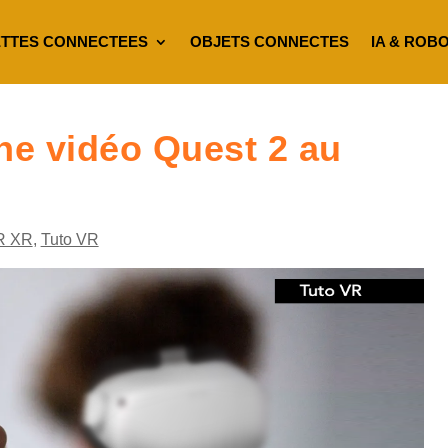
TTES CONNECTEES
OBJETS CONNECTES
IA & ROB
ne vidéo Quest 2 au
R XR
,
Tuto VR