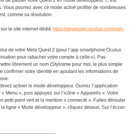
e est de passer votre Quest 2 en mode développeur. C’est
es. Vous pourrez avec ce mode activé profiter de nombreuses
est, comme sa résolution.
r le site internet dédié
https://developer.oculus.com/sign-
ui de votre Meta Quest 2 (pour l’app smartphone Oculus
isation pour rattacher votre compte à celle-ci. Pas
 mettre librement un nom (Stylistme pour moi, le plus simple
 confirmer votre identité en ajoutant les informations de
hone.
devez activer le mode développeur. Ouvrez l’application
 « Menu », puis appuyez sur l’icône « Appareils ». Votre
un petit point vert et la mention « connecté ». Faites dérouler
rez la ligne « Mode développeur », cliquez dessus. Sur l’écran