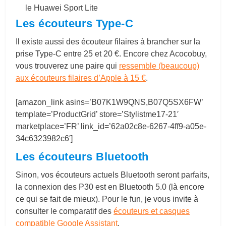
le Huawei Sport Lite
Les écouteurs Type-C
Il existe aussi des écouteur filaires à brancher sur la
prise Type-C entre 25 et 20 €. Encore chez Acocobuy,
vous trouverez une paire qui
ressemble (beaucoup)
aux écouteurs filaires d’Apple à 15 €
.
[amazon_link asins=’B07K1W9QNS,B07Q5SX6FW’
template=’ProductGrid’ store=’Stylistme17-21′
marketplace=’FR’ link_id=’62a02c8e-6267-4ff9-a05e-
34c6323982c6′]
Les écouteurs Bluetooth
Sinon, vos écouteurs actuels Bluetooth seront parfaits,
la connexion des P30 est en Bluetooth 5.0 (là encore
ce qui se fait de mieux). Pour le fun, je vous invite à
consulter le comparatif des
écouteurs et casques
compatible Google Assistant
.