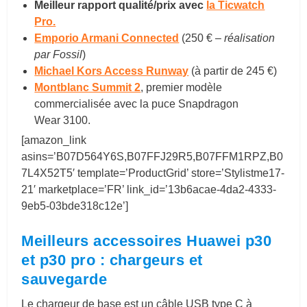
Meilleur rapport qualité/prix avec
la Ticwatch
Pro.
Emporio Armani Connected
(250 € –
réalisation
par Fossil
)
Michael Kors Access Runway
(à partir de 245 €)
Montblanc Summit 2
, premier modèle
commercialisée avec la puce Snapdragon
Wear 3100.
[amazon_link
asins=’B07D564Y6S,B07FFJ29R5,B07FFM1RPZ,B0
7L4X52T5′ template=’ProductGrid’ store=’Stylistme17-
21′ marketplace=’FR’ link_id=’13b6acae-4da2-4333-
9eb5-03bde318c12e’]
Meilleurs accessoires Huawei p30
et p30 pro : chargeurs et
sauvegarde
Le chargeur de base est un câble USB type C à