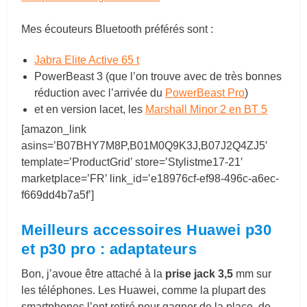
Mes écouteurs Bluetooth préférés sont :
Jabra Elite Active 65 t
PowerBeast 3 (que l’on trouve avec de très bonnes
réduction avec l’arrivée du
PowerBeast Pro
)
et en version lacet, les
Marshall Minor 2 en BT 5
[amazon_link
asins=’B07BHY7M8P,B01M0Q9K3J,B07J2Q4ZJ5′
template=’ProductGrid’ store=’Stylistme17-21′
marketplace=’FR’ link_id=’e18976cf-ef98-496c-a6ec-
f669dd4b7a5f’]
Meilleurs accessoires Huawei p30
et p30 pro : adaptateurs
Bon, j’avoue être attaché à la
prise jack 3,5
mm sur
les téléphones. Les Huawei, comme la plupart des
smartphones l’ont retiré pour gagner de la place, de