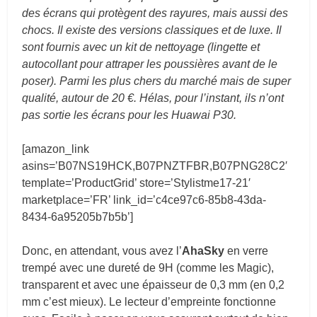
des écrans qui protègent des rayures, mais aussi des
chocs. Il existe des versions classiques et de luxe. Il
sont fournis avec un kit de nettoyage (lingette et
autocollant pour attraper les poussières avant de le
poser). Parmi les plus chers du marché mais de super
qualité, autour de 20 €. Hélas, pour l’instant, ils n’ont
pas sortie les écrans pour les Huawai P30.
[amazon_link
asins=’B07NS19HCK,B07PNZTFBR,B07PNG28C2′
template=’ProductGrid’ store=’Stylistme17-21′
marketplace=’FR’ link_id=’c4ce97c6-85b8-43da-
8434-6a95205b7b5b’]
Donc, en attendant, vous avez l’
AhaSky
en verre
trempé avec une dureté de 9H (comme les Magic),
transparent et avec une épaisseur de 0,3 mm (en 0,2
mm c’est mieux). Le lecteur d’empreinte fonctionne