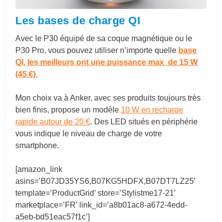
Les bases de charge QI
Avec le P30 équipé de sa coque magnétique ou le
P30 Pro, vous pouvez utiliser n’importe quelle
base
QI, les meilleurs ont une puissance max de 15 W
(45 €)
.
Mon choix va à Anker, avec ses produits toujours très
bien finis, propose un modèle
10 W en recharge
rapide autour de 20 €
. Des LED situés en périphérie
vous indique le niveau de charge de votre
smartphone.
[amazon_link
asins=’B07JD35YS6,B07KG5HDFX,B07DT7LZ25′
template=’ProductGrid’ store=’Stylistme17-21′
marketplace=’FR’ link_id=’a8b01ac8-a672-4edd-
a5eb-bd51eac57f1c’]