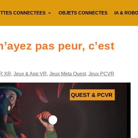
TTES CONNECTEES
OBJETS CONNECTES
IA & ROB
n’ayez pas peur, c’est
R XR
,
Jeux & App VR
,
Jeux Meta Quest
,
Jeux PCVR