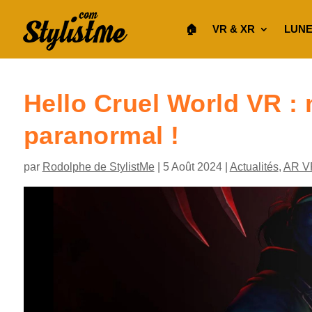
🏠︎
VR & XR
LUNE
Hello Cruel World VR : 
paranormal !
par
Rodolphe de StylistMe
|
5 Août 2024
|
Actualités
,
AR V