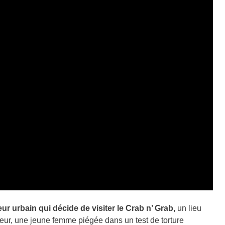
ur urbain qui décide de visiter le Crab n’ Grab,
un lieu
eur, une jeune femme piégée dans un test de torture