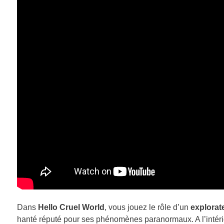
Dans
Hello Cruel World
, vous jouez le rôle d’un
explorate
hanté réputé pour ses phénomènes paranormaux. A l’intéri