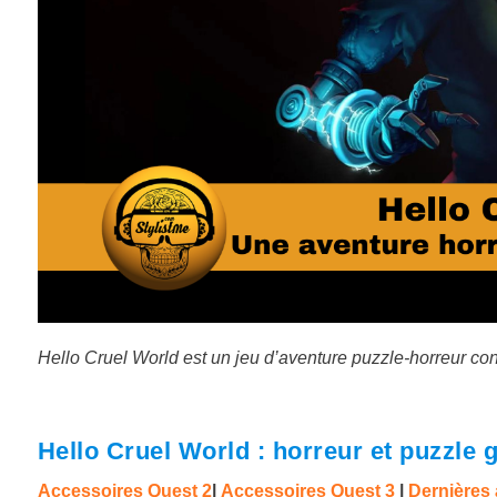
Hello Cruel World est un jeu d’aventure puzzle-horreur con
Hello Cruel World : horreur et puzzle
Accessoires Quest 2
|
Accessoires Quest 3
|
Dernières