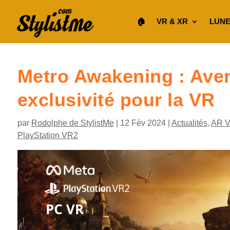
🏠︎
VR & XR
LUNE
Metro Awakening : Aven
exclusivité pour la VR
par
Rodolphe de StylistMe
|
12 Fév 2024
|
Actualités
,
AR 
PlayStation VR2