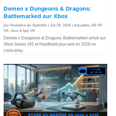
Demeo x Dungeons & Dragons:
Battlemarked sur Xbox
par
Rodolphe de StylistMe
|
Juil 28, 2026
|
Actualités
,
AR VR
XR
,
Jeux & App VR
Demeo x Dungeons & Dragons: Battlemarked arrive sur
Xbox Series X|S et Handheld plus tard en 2026 en
cross-play.