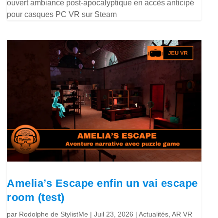
ouvert ambiance post-apocalyptique en accès anticipé
pour casques PC VR sur Steam
Amelia’s Escape enfin un vai escape
room (test)
par
Rodolphe de StylistMe
|
Juil 23, 2026
|
Actualités
,
AR VR