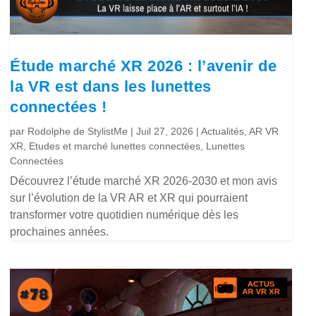
Étude marché XR 2026 : l’avenir de
la VR est dans les lunettes
connectées !
par
Rodolphe de StylistMe
|
Juil 27, 2026
|
Actualités
,
AR VR
XR
,
Etudes et marché lunettes connectées
,
Lunettes
Connectées
Découvrez l’étude marché XR 2026-2030 et mon avis
sur l’évolution de la VR AR et XR qui pourraient
transformer votre quotidien numérique dès les
prochaines années.