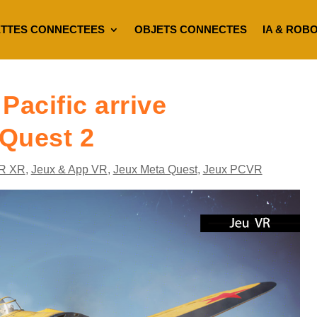
TTES CONNECTEES
OBJETS CONNECTES
IA & ROB
Pacific arrive
 Quest 2
R XR
,
Jeux & App VR
,
Jeux Meta Quest
,
Jeux PCVR