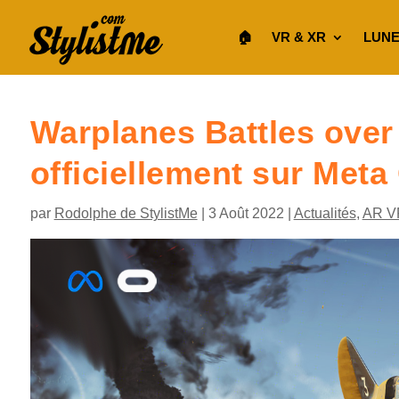
🏠︎
VR & XR
LUNE
Warplanes Battles over 
officiellement sur Meta
par
Rodolphe de StylistMe
|
3 Août 2022
|
Actualités
,
AR V