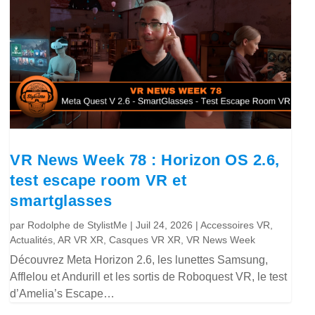
VR News Week 78 : Horizon OS 2.6,
test escape room VR et
smartglasses
par
Rodolphe de StylistMe
|
Juil 24, 2026
|
Accessoires VR
,
Actualités
,
AR VR XR
,
Casques VR XR
,
VR News Week
Découvrez Meta Horizon 2.6, les lunettes Samsung,
Afflelou et Andurill et les sortis de Roboquest VR, le test
d’Amelia’s Escape…