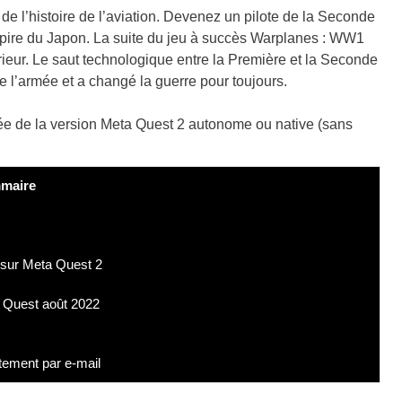
 de l’histoire de l’aviation. Devenez un pilote de la Seconde
pire du Japon. La suite du jeu à succès Warplanes : WW1
rieur. Le saut technologique entre la Première et la Seconde
de l’armée et a changé la guerre pour toujours.
e de la version Meta Quest 2 autonome ou native (sans
maire
c sur Meta Quest 2
 Quest août 2022
tement par e-mail