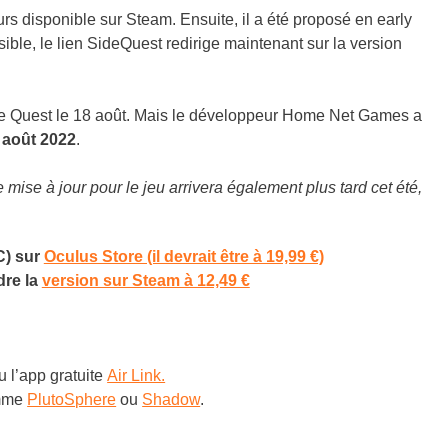
rs disponible sur Steam. Ensuite, il a été proposé en early
sible, le lien SideQuest redirige maintenant sur la version
lle de Quest le 18 août. Mais le développeur Home Net Games a
 août 2022
.
ise à jour pour le jeu arrivera également plus tard cet été,
C) sur
Oculus Store (il devrait être à 19,99 €)
dre la
version sur Steam à 12,49 €
u l’app gratuite
Air Link.
omme
PlutoSphere
ou
Shadow
.