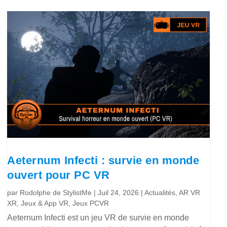
Aeternum Infecti : survie en monde
ouvert pour PC VR
par
Rodolphe de StylistMe
|
Juil 24, 2026
|
Actualités
,
AR VR
XR
,
Jeux & App VR
,
Jeux PCVR
Aeternum Infecti est un jeu VR de survie en monde