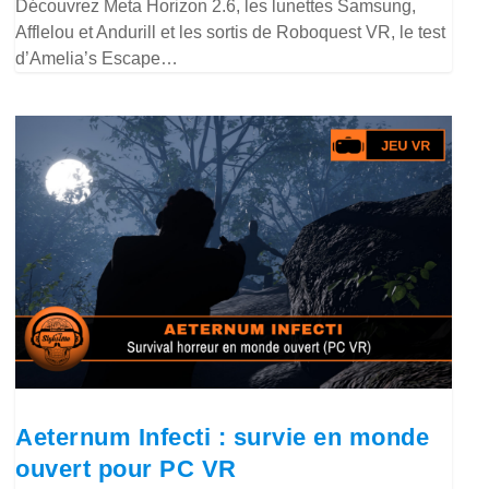
Découvrez Meta Horizon 2.6, les lunettes Samsung,
Afflelou et Andurill et les sortis de Roboquest VR, le test
d’Amelia’s Escape…
Aeternum Infecti : survie en monde
ouvert pour PC VR