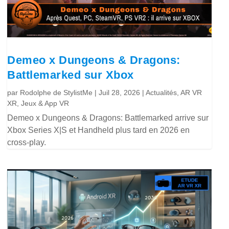
Demeo x Dungeons & Dragons:
Battlemarked sur Xbox
par
Rodolphe de StylistMe
|
Juil 28, 2026
|
Actualités
,
AR VR
XR
,
Jeux & App VR
Demeo x Dungeons & Dragons: Battlemarked arrive sur
Xbox Series X|S et Handheld plus tard en 2026 en
cross-play.