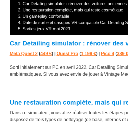
1.
Car Detailing simulator : rénover des voitures ancienne
2.
Une restauration complète, mais qui reste cosmétique
3.
Un gameplay confortable
4.
Date de sortie et casques VR compatible Car Detailing S
5.
Sorties jeux VR mai 2023
Car Detailing simulator : rénover des
Meta Quest 2
(
449 €
) |
Quest Pro
(
1 199 €
)
|
Pico 4
(
389 
Sorti initialement sur PC en avril 2022, Car Detailing Sim
emblématiques. Si vous avez envie de jouer à Vintage Mecani
Une restauration complète, mais qui 
Dans ce simulateur, vous allez réaliser toutes les étapes p
disposez de trois types de nettoyage (de base, internes et 