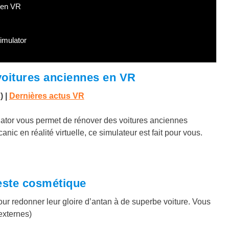
s en VR
imulator
 voitures anciennes en VR
€
) |
Dernières actus VR
ulator vous permet de rénover des voitures anciennes
c en réalité virtuelle, ce simulateur est fait pour vous.
reste cosmétique
our redonner leur gloire d’antan à de superbe voiture. Vous
externes)