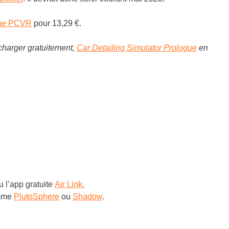
que PCVR
pour 13,29 €.
écharger gratuitement,
Car Detailing Simulator Prologue
en
u l’app gratuite
Air Link.
omme
PlutoSphere
ou
Shadow
.