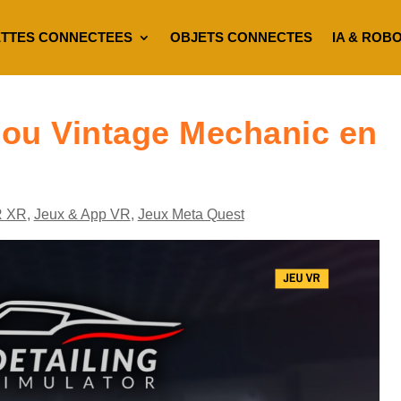
TTES CONNECTEES
OBJETS CONNECTES
IA & ROB
r ou Vintage Mechanic en
R XR
,
Jeux & App VR
,
Jeux Meta Quest