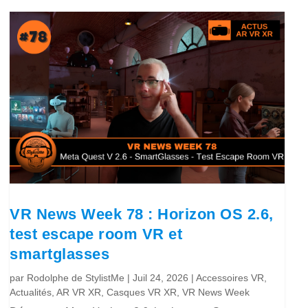
VR News Week 78 : Horizon OS 2.6,
test escape room VR et
smartglasses
par
Rodolphe de StylistMe
|
Juil 24, 2026
|
Accessoires VR
,
Actualités
,
AR VR XR
,
Casques VR XR
,
VR News Week