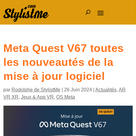
Meta Quest V67 toutes
les nouveautés de la
mise à jour logiciel
par
Rodolphe de StylistMe
|
26 Juin 2024
|
Actualités
,
AR
VR XR
,
Jeux & App VR
,
OS Meta