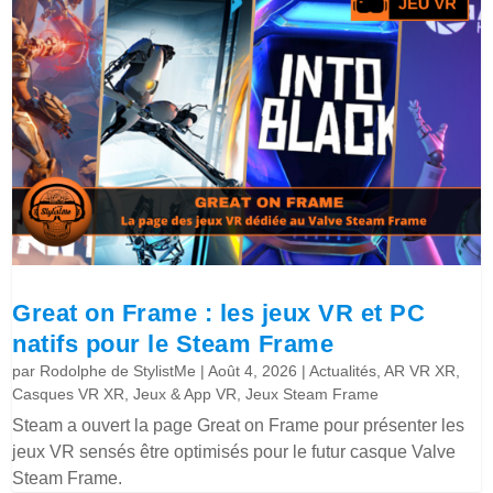
Great on Frame : les jeux VR et PC
natifs pour le Steam Frame
par
Rodolphe de StylistMe
|
Août 4, 2026
|
Actualités
,
AR VR XR
,
Casques VR XR
,
Jeux & App VR
,
Jeux Steam Frame
Steam a ouvert la page Great on Frame pour présenter les
jeux VR sensés être optimisés pour le futur casque Valve
Steam Frame.