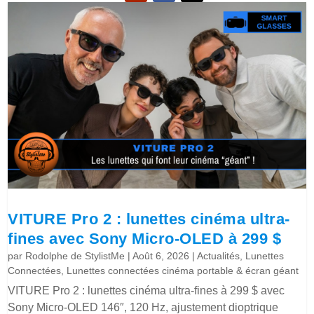
VITURE Pro 2 : lunettes cinéma ultra-
fines avec Sony Micro-OLED à 299 $
par
Rodolphe de StylistMe
|
Août 6, 2026
|
Actualités
,
Lunettes
Connectées
,
Lunettes connectées cinéma portable & écran géant
VITURE Pro 2 : lunettes cinéma ultra-fines à 299 $ avec
Sony Micro-OLED 146″, 120 Hz, ajustement dioptrique