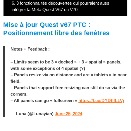
6.
3 fonctionnalités découvertes qui pourraient aussi
intégrer la Meta Quest V67 ou V70
Mise à jour Quest v67 PTC :
Positionnement libre des fenêtres
Notes + Feedback :
– Limits seem to be 3 « docked » + 3 « spatial » panels,
with some exceptions of 4 spatial (?)
– Panels resize via on distance and are « tablets » in near
field.
– Panels that support free resizing can still do so via the
corners.
– All panels can go « fullscreen »
https://t.co/DYDtlfLLVj
— Luna (@Lunayian)
June 25, 2024