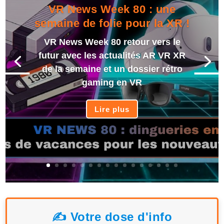
VR News Week 80 : une
semaine de folie pour la XR !
VR News Week 80 retour vers le
futur avec les actualités AR VR XR
de la semaine et un dossier rétro
gaming en VR
Lire plus
✍️ Votre dose d'info