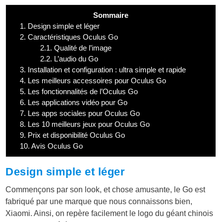
Sommaire
1.
Design simple et léger
2.
Caractéristiques Oculus Go
2.1.
Qualité de l’image
2.2.
L’audio du Go
3.
Installation et configuration : ultra simple et rapide
4.
Les meilleurs accessoires pour Oculus Go
5.
Les fonctionnalités de l’Oculus Go
6.
Les applications vidéo pour Go
7.
Les apps sociales pour Oculus Go
8.
Les 10 meilleurs jeux pour Oculus Go
9.
Prix et disponibilité Oculus Go
10.
Avis Oculus Go
Design simple et léger
Commençons par son look, et chose amusante, le Go est
fabriqué par une marque que nous connaissons bien,
Xiaomi. Ainsi, on repère facilement le logo du géant chinois