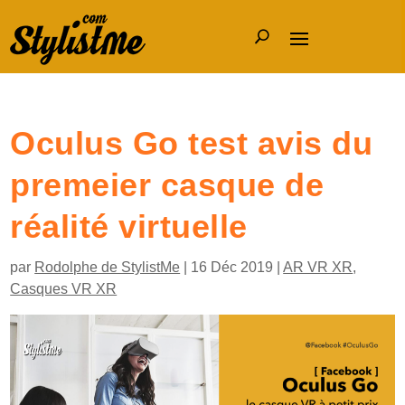
Oculus Go test avis du
premeier casque de
réalité virtuelle
par
Rodolphe de StylistMe
|
16 Déc 2019
|
AR VR XR
,
Casques VR XR