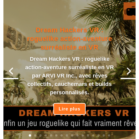
Dream Hackers VR :
roguelike action-aventure
surréaliste en VR
Dream Hackers VR : roguelike
action-aventure surréaliste en VR
par ARVI VR Inc., avec rêves
collectifs, cauchemars et builds
personnalisés.
Lire plus