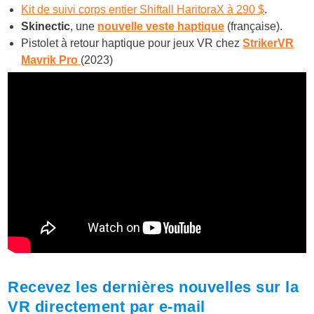
Kit de suivi corps entier Shiftall HaritoraX à 290 $
.
Skinectic
, une
nouvelle veste haptique
(française).
Pistolet à retour haptique pour jeux VR chez
StrikerVR
Mavrik Pro
(2023)
Recevez les dernières nouvelles sur la
VR directement par e-mail