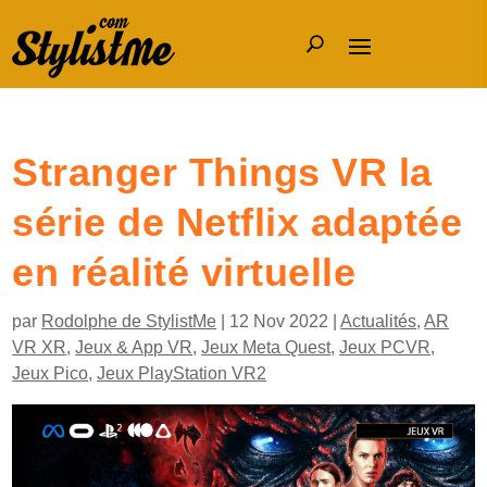
Stranger Things VR la
série de Netflix adaptée
en réalité virtuelle
par
Rodolphe de StylistMe
|
12 Nov 2022
|
Actualités
,
AR
VR XR
,
Jeux & App VR
,
Jeux Meta Quest
,
Jeux PCVR
,
Jeux Pico
,
Jeux PlayStation VR2