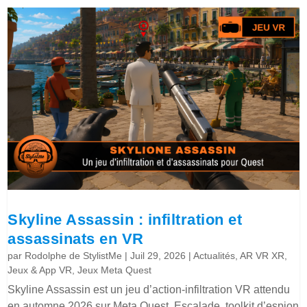
Skyline Assassin : infiltration et
assassinats en VR
par
Rodolphe de StylistMe
|
Juil 29, 2026
|
Actualités
,
AR VR XR
,
Jeux & App VR
,
Jeux Meta Quest
Skyline Assassin est un jeu d’action-infiltration VR attendu
en automne 2026 sur Meta Quest. Escalade, toolkit d’espion