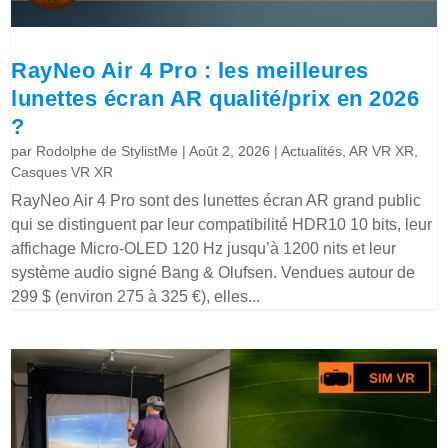
RayNeo Air 4 Pro : les meilleures
lunettes écran AR qualité/prix en 2026
?
par
Rodolphe de StylistMe
|
Août 2, 2026
|
Actualités
,
AR VR XR
,
Casques VR XR
RayNeo Air 4 Pro sont des lunettes écran AR grand public
qui se distinguent par leur compatibilité HDR10 10 bits, leur
affichage Micro-OLED 120 Hz jusqu’à 1200 nits et leur
système audio signé Bang & Olufsen. Vendues autour de
299 $ (environ 275 à 325 €), elles...