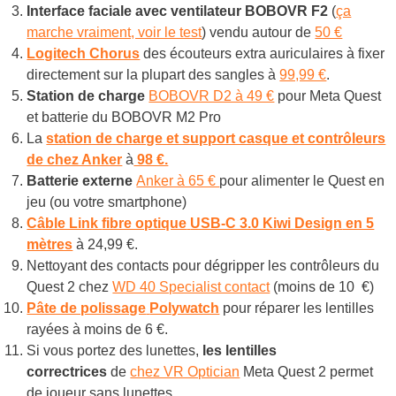
Interface faciale avec ventilateur BOBOVR F2
(
ça
marche vraiment, voir le test
) vendu autour de
50 €
Logitech Chorus
des écouteurs extra auriculaires à fixer
directement sur la plupart des sangles à
99,99 €
.
Station de charge
BOBOVR D2 à 49 €
pour Meta Quest
et batterie du BOBOVR M2 Pro
La
station de charge et support casque et contrôleurs
de chez Anker
à
98 €.
Batterie externe
Anker à 65 €
pour alimenter le Quest en
jeu (ou votre smartphone)
Câble Link
fibre optique
USB-C 3.0 Kiwi Design
en 5
mètres
à 24,99 €.
Nettoyant des contacts pour dégripper les contrôleurs
du
Quest 2 chez
WD 40 Specialist contact
(moins de 10 €)
Pâte de polissage
Polywatch
pour réparer les lentilles
rayées à moins de 6 €.
Si vous portez des lunettes,
les lentilles
correctrices
de
chez VR Optician
Meta Quest 2 permet
de joueur sans lunettes.