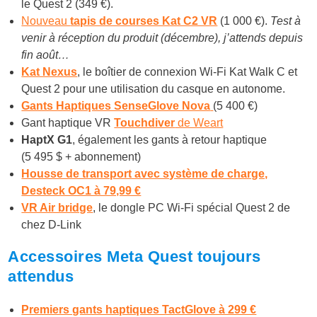
le Quest 2 (349 €).
Nouveau
tapis de courses Kat C2 VR
(1 000 €).
Test à
venir à réception du produit (décembre), j’attends depuis
fin août…
Kat Nexus
, le boîtier de connexion Wi-Fi Kat Walk C et
Quest 2 pour une utilisation du casque en autonome.
Gants Haptiques SenseGlove Nova
(5 400 €)
Gant haptique VR
Touchdiver
de Weart
HaptX G1
, également les gants à retour haptique
(5 495 $ + abonnement)
Housse de transport avec système de charge,
Desteck OC1 à 79,99 €
VR Air bridge
, le dongle PC Wi-Fi spécial Quest 2 de
chez D-Link
Accessoires Meta Quest toujours
attendus
Premiers gants haptiques TactGlove à 299 €