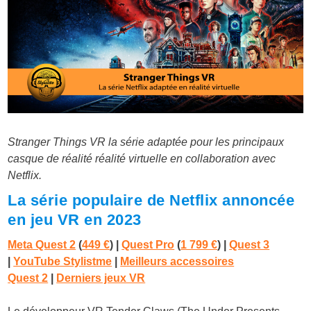
Stranger Things VR la série adaptée pour les principaux
casque de réalité réalité virtuelle en collaboration avec
Netflix.
La série populaire de Netflix annoncée
en jeu VR en 2023
Meta Quest 2
(
449 €
) |
Quest Pro
(
1 799 €
)
|
Quest 3
|
YouTube Stylistme
|
Meilleurs accessoires
Quest 2
|
Derniers jeux VR