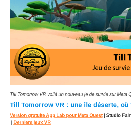
Till Tomorrow VR voilà un nouveau je de survie sur Meta 
Till Tomorrow VR : une île déserte, où
Version gratuite App Lab pour Meta Quest
| Studio Fa
|
Derniers jeux VR