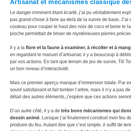
Artisanat et mécanismes classique des
Le danger imminent étant écarté, j’ai pu véritablement explor
pas grand-chose à faire au-delà de la survie de base. J’ai 
couteau pour couper le haut des noix de coco et boire le lai
pioche permettait de briser de mystérieuses pierres précie
Il y a la
flore et la faune à examiner, à récolter et à man
en regardant le manuel d’artisanat, il y a beaucoup à déb
par vos actions. En tant que terrain de jeu de survie, Til
un bon niveau d’interactivité.
Mais ce premier aperçu manque d’immersion totale. Par ex
sourd satisfaisant et fait tomber l’arbre, mais il n’y a pas
détail des autres éléments, j’espère que ces actions seront
D’un autre côté, il y a de
très bons mécanismes qui donne
dessin animé
. Lorsque j’ai finalement construit mon feu de
produire du feu. Autant dire que c’est simple, il suffit de te