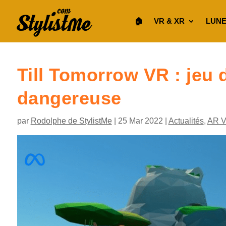
🏠︎
VR & XR
LUNE
Till Tomorrow VR : jeu d
dangereuse
par
Rodolphe de StylistMe
|
25 Mar 2022
|
Actualités
,
AR 