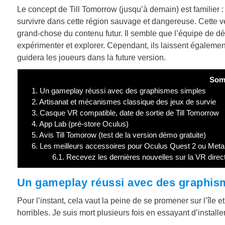
Le concept de Till Tomorrow (jusqu’à demain) est familier 
survivre dans cette région sauvage et dangereuse. Cette v
grand-chose du contenu futur. Il semble que l’équipe de 
expérimenter et explorer. Cependant, ils laissent également
guidera les joueurs dans la future version.
Som
1.
Un gameplay réussi avec des graphismes simples
2.
Artisanat et mécanismes classique des jeux de survie
3.
Casque VR compatible, date de sortie de Till Tomorrow
4.
App Lab (pré-store Oculus)
5.
Avis Till Tomorow (test de la version démo gratuite)
6.
Les meilleurs accessoires pour Oculus Quest 2 ou Met
6.1.
Recevez les dernières nouvelles sur la VR direc
Un gameplay réussi avec des graphis
Pour l’instant, cela vaut la peine de se promener sur l’île 
horribles. Je suis mort plusieurs fois en essayant d’install