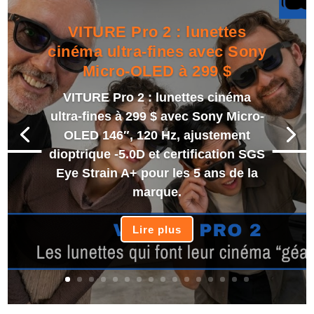
VITURE Pro 2 : lunettes
cinéma ultra-fines avec Sony
Micro-OLED à 299 $
VITURE Pro 2 : lunettes cinéma
ultra-fines à 299 $ avec Sony Micro-
OLED 146″, 120 Hz, ajustement
dioptrique -5.0D et certification SGS
Eye Strain A+ pour les 5 ans de la
marque.
Lire plus