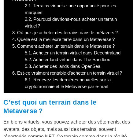
2.1.
Terrains virtuels : une opportunité pour les
marques
2.2.
Pourquoi devrions-nous acheter un terrain
virtuel ?
3.
Où puis-je acheter des terrains dans le métavers ?
4.
Quelle est la meilleure terre dans un Metaverse ?
5.
Comment acheter un terrain dans le Metaverse ?
5.1.
Acheter un terrain virtuel dans Decentraland
5.2.
Acheter land virtuel dans The Sandbox
5.3.
Acheter des lands dans OpenSea
6.
Est-ce vraiment rentable d’acheter un terrain virtuel ?
6.1.
Recevez les dernières nouvelles sur la
cryptomonnaie et le Metaverse par e-mail
C’est quoi un terrain dans le
Metaverse ?
En biens virtuels, vous pouvez acheter des vêtements, des
avatars, des objets, mais aussi des terrains, souvent
répertoriés comme NFT. Ce terrain comme dans la réalité