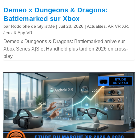
Demeo x Dungeons & Dragons:
Battlemarked sur Xbox
par
Rodolphe de StylistMe
|
Juil 28, 2026
|
Actualités
,
AR VR XR
,
Jeux & App VR
Demeo x Dungeons & Dragons: Battlemarked arrive sur
Xbox Series X|S et Handheld plus tard en 2026 en cross-
play.