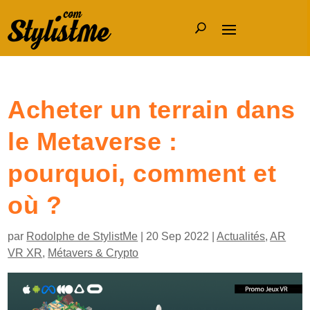
Acheter un terrain dans
le Metaverse :
pourquoi, comment et
où ?
par
Rodolphe de StylistMe
|
20 Sep 2022
|
Actualités
,
AR
VR XR
,
Métavers & Crypto