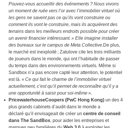
Pouvez-vous accueillir des événements ? Nous vivons
un moment de ruée vers l’or avec l’immobilier virtuel où
les gens ne savent pas ce qu’ils vont construire ou
comment ils vont le construire, mais ils acquièrent des
terrains dans les meilleurs endroits possible pour créer
un avenir financier intéressant. » Elle imagine installer
des bureaux sur le campus de Meta Collective
.De plus,
le marché est inexploité ; Zatulove cite les trois milliards
de joueurs dans le monde, qui ont l’habitude de passer
du temps dans des environnements virtuels. Même si
Sandbox n’a pas encore capté leur attention, le potentiel
est là. «
Ce qui fait le charme de l’immobilier virtuel
actuellement, c’est qu’il permet de reconnaître qu’il y a
une opportunité à saisir pour soi-même
».
PricewaterhouseCoopers (PwC Hong Kong)
un des 4
plus grands cabinets d’audit dans le monde a
déclaré qu’il envisageait de créer un
centre de conseil
dans The SandBox
, pour aider les entreprises et
marques peu familières du
Web 3.0
à exploiter les