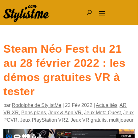
Steam Néo Fest du 21
au 28 février 2022 : les
démos gratuites VR à
tester
par
Rodolphe de StylistMe
|
22 Fév 2022
|
Actualités
,
AR
VR XR
,
Bons plans
,
Jeux & App VR
,
Jeux Meta Quest
,
Jeux
PCVR
,
Jeux PlayStation VR2
,
Jeux VR gratuits
,
multijoueur