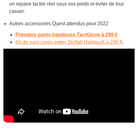
un repaire tactile réel sous vos pieds et éviter de tout
casser.
Autres accessoires Quest attendus pour 2022
Premiers gants haptiques TactGlove à 299 €
Kit de suivi corps entier Shiftall HaritoraX à 290 $
.