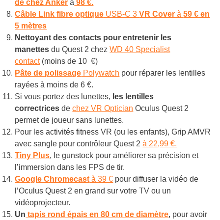
de chez Anker
à
98 €.
Câble Link
fibre optique
USB-C 3
VR Cover
à
59 € en
5 mètres
Nettoyant des contacts pour entretenir les
manettes
du Quest 2 chez
WD 40 Specialist
contact
(moins de 10 €)
Pâte de polissage
Polywatch
pour réparer les lentilles
rayées à moins de 6 €.
Si vous portez des lunettes,
les lentilles
correctrices
de
chez VR Optician
Oculus Quest 2
permet de joueur sans lunettes.
Pour les activités fitness VR (ou les enfants), Grip AMVR
avec sangle pour contrôleur Quest 2
à 22,99 €.
Tiny Plus
, le gunstock pour améliorer sa précision et
l’immersion dans les FPS de tir.
Google Chromecast
à 39 €
pour diffuser la vidéo de
l’Oculus Quest 2 en grand sur votre TV ou un
vidéoprojecteur.
Un
tapis rond épais en 80 cm de diamètre
, pour avoir