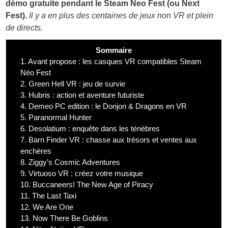
démo gratuite pendant le Steam Neo Fest (ou Next
Fest).
Il y a en plus des centaines de jeux non VR et plein
de directs.
Sommaire
1.
Avant propose : les casques VR compatibles Steam
Néo Fest
2.
Green Hell VR : jeu de survie
3.
Hubris : action et aventure futuriste
4.
Demeo PC edition : le Donjon & Dragons en VR
5.
Paranormal Hunter
6.
Desolatium : enquête dans les ténèbres
7.
Barn Finder VR : chasse aux trésors et ventes aux
enchères
8.
Ziggy’s Cosmic Adventures
9.
Virtuoso VR : créez votre musique
10.
Buccaneers! The New Age of Piracy
11.
The Last Taxi
12.
We Are One
13.
Now There Be Goblins