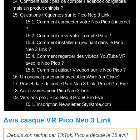
14.
Confidentialité : pas de compte Facebook obligatoire
mais un produit chinois ?
15.
Questions fréquentes sur le Pico Neo 3 Link
15.1.
Comment connecter votre Neo Pico à internet
?
15.2.
Comment créer votre compte Pico ?
15.3.
Comment installer un jeu natif dans le Pico
Neo 3 Link ?
15.4.
Comment regarder des vidéos YouTube VR
avec le Neo Pico ?
15.5.
Comment utiliser Viveport sur le Neo Pico ?
16.
Un original partenariat avec AlienWare (en Chine)
17.
Prix et date de sortie Pico Neo 3 Link, Pro et Pro Eye
18.
Accessoires pour Pico Neo 3 Link
19.
Versions pro : Pico Neo 3 Pro et Pro Eye
19.1.
Inscription Newsletter Stylistme.com
Avis casque VR Pico Neo 3 Link
Depuis son rachat par TikTok, Pico a décidé le 15 avril