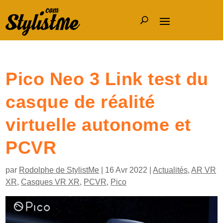
Pico Neo 3 Link test du
casque de réalité
virtuelle autonome et
PCVR
par
Rodolphe de StylistMe
|
16 Avr 2022
|
Actualités
,
AR VR
XR
,
Casques VR XR
,
PCVR
,
Pico